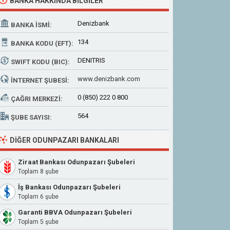
BANKA HAKKINDA BILGILER
Denizbank
BANKA İSMI:
134
BANKA KODU (EFT):
DENITRIS
SWIFT KODU (BIC):
www.denizbank.com
İNTERNET ŞUBESI:
0 (850) 222 0 800
ÇAĞRI MERKEZI:
564
ŞUBE SAYISI:
DIĞER ODUNPAZARI BANKALARI
Ziraat Bankası Odunpazarı Şubeleri
Toplam 8 şube
İş Bankası Odunpazarı Şubeleri
Toplam 6 şube
Garanti BBVA Odunpazarı Şubeleri
Toplam 5 şube