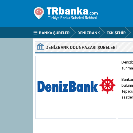
BANKA ŞUBELERI
DENIZBANK
ESKIŞEHIR
DENIZBANK ODUNPAZARI ŞUBELERI
Denizb
sunmak
Bankan
bulun
Tepebaş
saatler