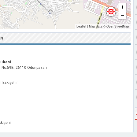
+
−
Leaflet
|
Map data ©
OpenStreetMap
ER
Şubesi
esi No:59B, 26110 Odunpazarı
ı Eskişehir
kişehir