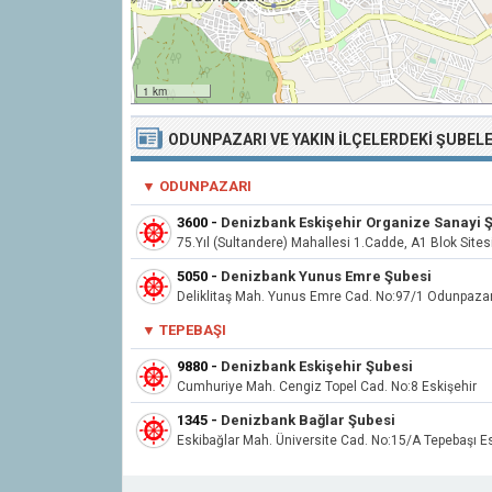
1 km
ODUNPAZARI VE YAKIN İLÇELERDEKI ŞUBEL
▼ ODUNPAZARI
3600
-
Denizbank Eskişehir Organize Sanayi 
75.Yıl (Sultandere) Mahallesi 1.Cadde, A1 Blok Sit
5050
-
Denizbank Yunus Emre Şubesi
Deliklitaş Mah. Yunus Emre Cad. No:97/1 Odunpazar
▼
TEPEBAŞI
9880
-
Denizbank Eskişehir Şubesi
Cumhuriye Mah. Cengiz Topel Cad. No:8 Eskişehir
1345
-
Denizbank Bağlar Şubesi
Eskibağlar Mah. Üniversite Cad. No:15/A Tepebaşı Es