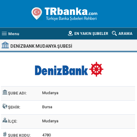
Menu
EN YAKIN ŞUBELER
ARAMA
DENIZBANK MUDANYA ŞUBESI
Mudanya
ŞUBE ADI:
Bursa
ŞEHIR:
Mudanya
İLÇE:
4780
ŞUBE KODU: