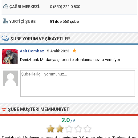
ÇAĞRI MERKEZI:
0 (850) 222 0 800
YURTIÇI ŞUBE:
81 ilde 563 şube
ŞUBE
YORUM VE ŞIKAYETLER
★
Aslı Dombaz
·
· 5 Aralık 2023
Denizbank Mudanya şubesi telefonlarına cevap vermiyor.
ŞUBE MÜŞTERI MEMNUNIYETI
2.0
/ 5
Denizbank Mudanya şubesi
5
üzerinden
2.0
puan almıştır. Toplam
4
oy