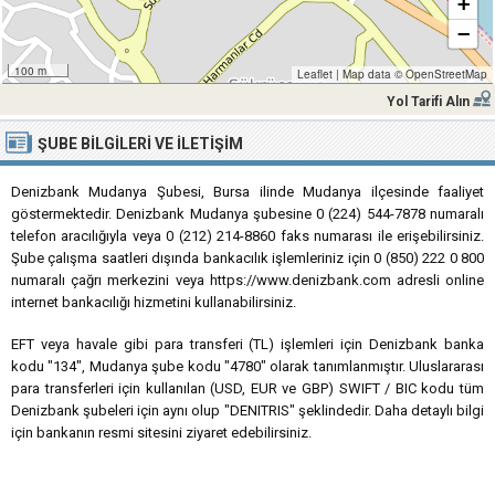
+
−
100 m
Leaflet
|
Map data ©
OpenStreetMap
Yol Tarifi Alın
ŞUBE BILGILERI VE İLETIŞIM
Denizbank Mudanya Şubesi, Bursa ilinde Mudanya ilçesinde faaliyet
göstermektedir. Denizbank Mudanya şubesine 0 (224) 544-7878 numaralı
telefon aracılığıyla veya 0 (212) 214-8860 faks numarası ile erişebilirsiniz.
Şube çalışma saatleri dışında bankacılık işlemleriniz için 0 (850) 222 0 800
numaralı çağrı merkezini veya https://www.denizbank.com adresli online
internet bankacılığı hizmetini kullanabilirsiniz.
EFT veya havale gibi para transferi (TL) işlemleri için Denizbank banka
kodu "134", Mudanya şube kodu "4780" olarak tanımlanmıştır. Uluslararası
para transferleri için kullanılan (USD, EUR ve GBP) SWIFT / BIC kodu tüm
Denizbank şubeleri için aynı olup "DENITRIS" şeklindedir. Daha detaylı bilgi
için bankanın resmi sitesini ziyaret edebilirsiniz.