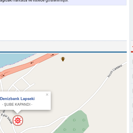
ıdaki haritada ve listede gösterilmiştir.
×
Denizbank Lapseki
- ŞUBE KAPANDI -