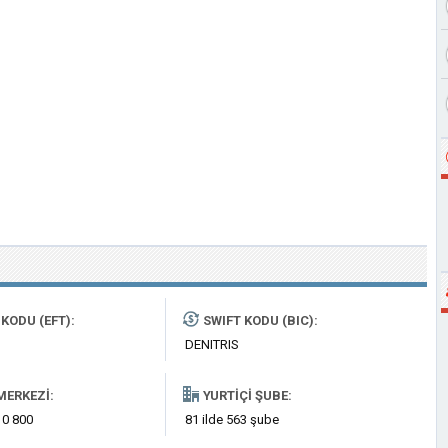
KODU (EFT):
SWIFT KODU (BIC):
DENITRIS
MERKEZI:
YURTIÇI ŞUBE:
 0 800
81 ilde 563 şube