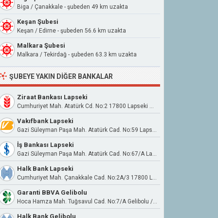
Biga / Çanakkale - şubeden 49 km uzakta
Keşan Şubesi
Keşan / Edirne - şubeden 56.6 km uzakta
Malkara Şubesi
Malkara / Tekirdağ - şubeden 63.3 km uzakta
ŞUBEYE YAKIN DIĞER BANKALAR
Ziraat Bankası Lapseki
Cumhuriyet Mah. Atatürk Cd. No:2 17800 Lapseki Çanakkale
Vakıfbank Lapseki
Gazi Süleyman Paşa Mah. Atatürk Cad. No:59 Lapseki/Çanakkale
İş Bankası Lapseki
Gazi Süleyman Paşa Mah. Atatürk Cad. No:67/A Lapseki
Halk Bank Lapseki
Cumhuriyet Mah. Çanakkale Cad. No:2A/3 17800 Lapseki
Garanti BBVA Gelibolu
Hoca Hamza Mah. Tuğsavul Cad. No:7/A Gelibolu / Çanakkale
Halk Bank Gelibolu