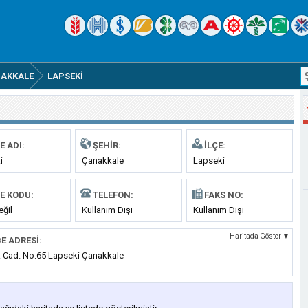
AKKALE
LAPSEKI
E ADI:
ŞEHIR:
İLÇE:
i
Çanakkale
Lapseki
E KODU:
TELEFON:
FAKS NO:
eğil
Kullanım Dışı
Kullanım Dışı
Haritada Göster ▼
E ADRESI:
k Cad. No:65 Lapseki Çanakkale