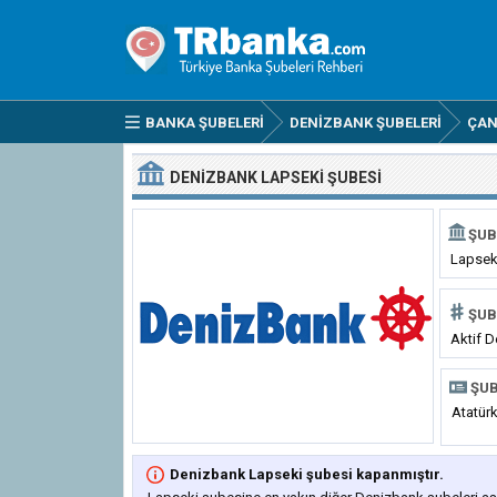
BANKA ŞUBELERI
DENIZBANK ŞUBELERI
ÇAN
DENIZBANK LAPSEKI ŞUBESI
ŞUB
Lapsek
ŞUB
Aktif D
ŞUB
Atatür
Denizbank Lapseki şubesi kapanmıştır.