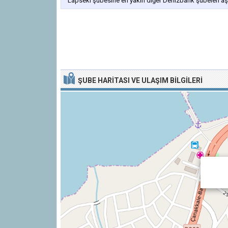
Lapseki şubesine en yakın diğer Denizbank şubeleri aşağ
ŞUBE HARITASI VE ULAŞIM BILGILERI