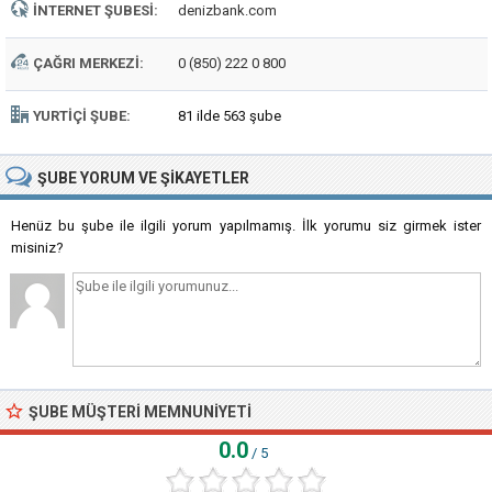
İNTERNET ŞUBESI:
denizbank.com
ÇAĞRI MERKEZI:
0 (850) 222 0 800
YURTIÇI ŞUBE:
81 ilde 563 şube
ŞUBE
YORUM VE ŞIKAYETLER
Henüz bu şube ile ilgili yorum yapılmamış. İlk yorumu siz girmek ister
misiniz?
ŞUBE MÜŞTERI MEMNUNIYETI
0.0
/ 5