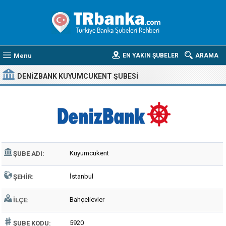
Menu
EN YAKIN ŞUBELER
ARAMA
DENIZBANK KUYUMCUKENT ŞUBESI
Kuyumcukent
ŞUBE ADI:
İstanbul
ŞEHIR:
Bahçelievler
İLÇE:
5920
ŞUBE KODU: