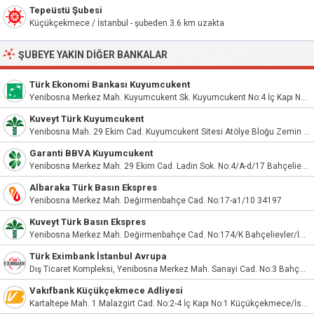
Tepeüstü Şubesi
Küçükçekmece / İstanbul - şubeden 3.6 km uzakta
ŞUBEYE YAKIN DIĞER BANKALAR
Türk Ekonomi Bankası Kuyumcukent
Yenibosna Merkez Mah. Kuyumcukent Sk. Kuyumcukent No:4 İç Kapı No:z 220 Bahçelievler/İstanbul
Kuveyt Türk Kuyumcukent
Yenibosna Mah. 29 Ekim Cad. Kuyumcukent Sitesi Atölye Bloğu Zemin Kat 5. Sok. No:22 (251) Bahçelievler/İstanbul
Garanti BBVA Kuyumcukent
Yenibosna Merkez Mah. 29 Ekim Cad. Ladin Sok. No:4/A-d/17 Bahçelievler / İstanbul
Albaraka Türk Basın Ekspres
Yenibosna Merkez Mah. Değirmenbahçe Cad. No:17-a1/10 34197
Kuveyt Türk Basın Ekspres
Yenibosna Merkez Mah. Değirmenbahçe Cad. No:174/K Bahçelievler/İstanbul
Türk Eximbank İstanbul Avrupa
Dış Ticaret Kompleksi, Yenibosna Merkez Mah. Sanayi Cad. No:3 Bahçelievler / İstanbul
Vakıfbank Küçükçekmece Adliyesi
Kartaltepe Mah. 1.Malazgirt Cad. No:2-4 İç Kapı No:1 Küçükçekmece/İstanbul