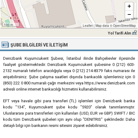
+
−
100 m
Leaflet
|
Map data ©
OpenStreetMap
Yol Tarifi Alın
ŞUBE BILGILERI VE İLETIŞIM
Denizbank Kuyumcukent Şubesi, İstanbul ilinde Bahçelievler ilçesinde
faaliyet göstermektedir. Denizbank Kuyumcukent şubesine 0 (212) 603-
2132 numaralı telefon aracılığıyla veya 0 (212) 214-8379 faks numarası ile
erişebilirsiniz. Şube çalışma saatleri dışında bankacılık işlemleriniz için 0
(850) 222 0 800 numaralı çağrı merkezini veya https://www.denizbank.com
adresli online internet bankacılığı hizmetini kullanabilirsiniz.
EFT veya havale gibi para transferi (TL) işlemleri için Denizbank banka
kodu "134", Kuyumcukent şube kodu "5920" olarak tanımlanmıştır.
Uluslararası para transferleri için kullanılan (USD, EUR ve GBP) SWIFT / BIC
kodu tüm Denizbank şubeleri için aynı olup "DENITRIS" şeklindedir. Daha
detaylı bilgi için bankanın resmi sitesini ziyaret edebilirsiniz.