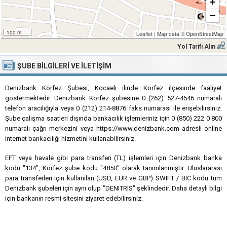
+
−
100 m
Leaflet
|
Map data ©
OpenStreetMap
Yol Tarifi Alın
ŞUBE BILGILERI VE İLETIŞIM
Denizbank Körfez Şubesi, Kocaeli ilinde Körfez ilçesinde faaliyet
göstermektedir. Denizbank Körfez şubesine 0 (262) 527-4546 numaralı
telefon aracılığıyla veya 0 (212) 214-8876 faks numarası ile erişebilirsiniz.
Şube çalışma saatleri dışında bankacılık işlemleriniz için 0 (850) 222 0 800
numaralı çağrı merkezini veya https://www.denizbank.com adresli online
internet bankacılığı hizmetini kullanabilirsiniz.
EFT veya havale gibi para transferi (TL) işlemleri için Denizbank banka
kodu "134", Körfez şube kodu "4850" olarak tanımlanmıştır. Uluslararası
para transferleri için kullanılan (USD, EUR ve GBP) SWIFT / BIC kodu tüm
Denizbank şubeleri için aynı olup "DENITRIS" şeklindedir. Daha detaylı bilgi
için bankanın resmi sitesini ziyaret edebilirsiniz.