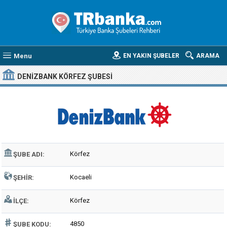
Menu
EN YAKIN ŞUBELER
ARAMA
DENIZBANK KÖRFEZ ŞUBESI
Körfez
ŞUBE ADI:
Kocaeli
ŞEHIR:
Körfez
İLÇE:
4850
ŞUBE KODU: