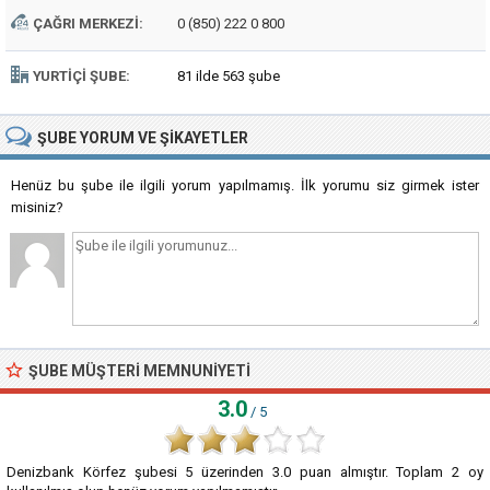
ÇAĞRI MERKEZI:
0 (850) 222 0 800
YURTIÇI ŞUBE:
81 ilde 563 şube
ŞUBE
YORUM VE ŞIKAYETLER
Henüz bu şube ile ilgili yorum yapılmamış. İlk yorumu siz girmek ister
misiniz?
ŞUBE MÜŞTERI MEMNUNIYETI
3.0
/ 5
Denizbank Körfez şubesi
5
üzerinden
3.0
puan almıştır. Toplam
2
oy