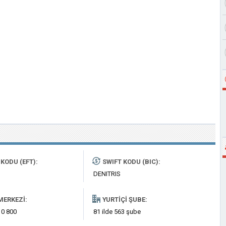
KODU (EFT):
SWIFT KODU (BIC):
DENITRIS
MERKEZI:
YURTIÇI ŞUBE:
 0 800
81 ilde 563 şube