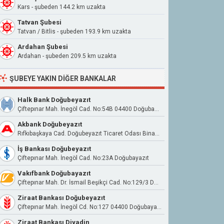
Kars - şubeden 144.2 km uzakta
Tatvan Şubesi
Tatvan / Bitlis - şubeden 193.9 km uzakta
Ardahan Şubesi
Ardahan - şubeden 209.5 km uzakta
ŞUBEYE YAKIN DIĞER BANKALAR
Halk Bank Doğubeyazıt
Çiftepınar Mah. İnegöl Cad. No:54B 04400 Doğubayazıt
Akbank Doğubeyazıt
Rıfkıbaşkaya Cad. Doğubeyazıt Ticaret Odası Binası Zemin Kat Doğubeyazıt/Ağrı
İş Bankası Doğubeyazıt
Çiftepınar Mah. İnegöl Cad. No:23A Doğubayazıt
Vakıfbank Doğubayazıt
Çiftepınar Mah. Dr. İsmail Beşikçi Cad. No:129/3 Doğubayazıt/Ağrı
Ziraat Bankası Doğubeyazıt
Çiftepınar Mah. İnegöl Cd. No:127 04400 Doğubayazıt Ağrı
Ziraat Bankası Diyadin