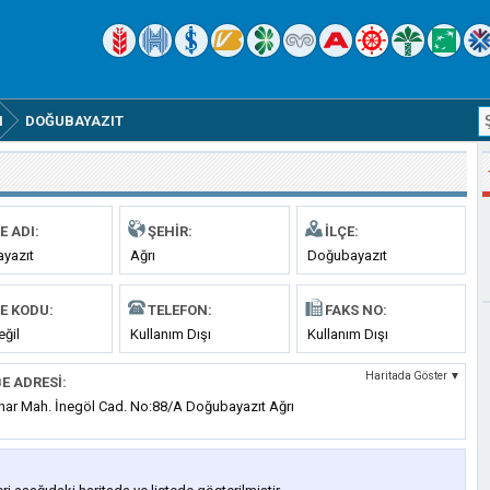
I
DOĞUBAYAZIT
E ADI:
ŞEHIR:
İLÇE:
yazıt
Ağrı
Doğubayazıt
E KODU:
TELEFON:
FAKS NO:
eğil
Kullanım Dışı
Kullanım Dışı
Haritada Göster ▼
E ADRESI:
ınar Mah. İnegöl Cad. No:88/A Doğubayazıt Ağrı