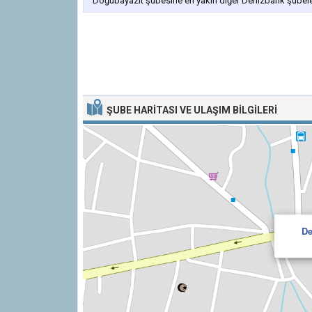
Doğubayazıt şubesine en yakın diğer Denizbank şubeleri
ŞUBE HARITASI VE ULAŞIM BILGILERI
De