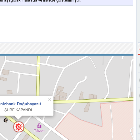
 aşağıdaki haritada ve listede gösterilmiştir.
×
nizbank Doğubayazıt
- ŞUBE KAPANDI -