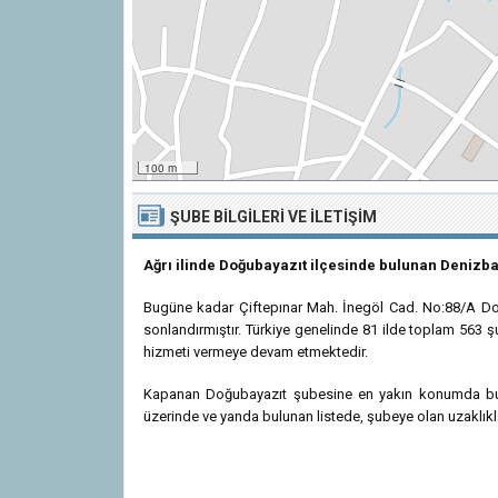
100 m
ŞUBE BILGILERI VE İLETIŞIM
Ağrı ilinde Doğubayazıt ilçesinde bulunan Denizb
Bugüne kadar Çiftepınar Mah. İnegöl Cad. No:88/A Doğ
sonlandırmıştır. Türkiye genelinde 81 ilde toplam 563 ş
hizmeti vermeye devam etmektedir.
Kapanan Doğubayazıt şubesine en yakın konumda bulun
üzerinde ve yanda bulunan listede, şubeye olan uzaklıkla