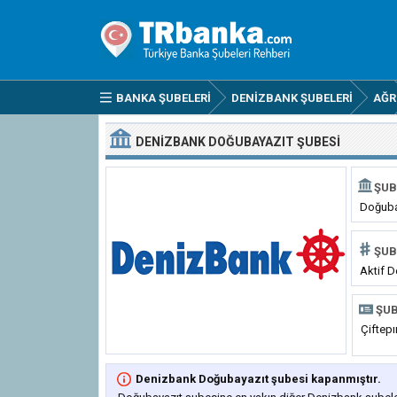
BANKA ŞUBELERI
DENIZBANK ŞUBELERI
AĞR
DENIZBANK DOĞUBAYAZIT ŞUBESI
ŞUB
Doğuba
ŞUB
Aktif D
ŞUB
Çiftep
Denizbank Doğubayazıt şubesi kapanmıştır.