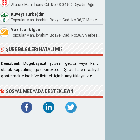
Atatürk Mah. İnönü Cd. No:23 04900 Diyadin Ağrı
Kuveyt Türk Iğdır
Topçular Mah. İbrahim Bozyel Cad. No:36/C Merkez/Iğdır
Vakıfbank Iğdır
Topçular Mah. İbrahim Bozyel Cad. No:36A Merkez/Iğdır
ŞUBE BILGILERI HATALI MI?
Denizbank Doğubayazıt şubesi geçici veya kalıcı
olarak kapatılmış gözükmektedir. Şube halen faaliyet
göstermekte ise bize iletmek için
burayı tıklayınız▼
SOSYAL MEDYADA DESTEKLEYIN