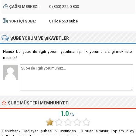
ÇAĞRI MERKEZI:
0 (850) 222 0 800
YURTIÇI ŞUBE:
81 ilde 563 şube
ŞUBE
YORUM VE ŞIKAYETLER
Henüz bu şube ile ilgili yorum yapılmamış. İlk yorumu siz girmek ister
misiniz?
ŞUBE MÜŞTERI MEMNUNIYETI
1.0
/ 5
Denizbank Çağlayan şubesi
5
üzerinden
1.0
puan almıştır. Toplam
2
oy