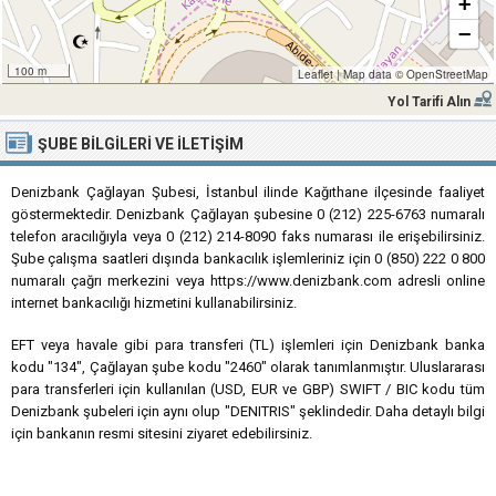
+
−
100 m
Leaflet
|
Map data ©
OpenStreetMap
Yol Tarifi Alın
ŞUBE BILGILERI VE İLETIŞIM
Denizbank Çağlayan Şubesi, İstanbul ilinde Kağıthane ilçesinde faaliyet
göstermektedir. Denizbank Çağlayan şubesine 0 (212) 225-6763 numaralı
telefon aracılığıyla veya 0 (212) 214-8090 faks numarası ile erişebilirsiniz.
Şube çalışma saatleri dışında bankacılık işlemleriniz için 0 (850) 222 0 800
numaralı çağrı merkezini veya https://www.denizbank.com adresli online
internet bankacılığı hizmetini kullanabilirsiniz.
EFT veya havale gibi para transferi (TL) işlemleri için Denizbank banka
kodu "134", Çağlayan şube kodu "2460" olarak tanımlanmıştır. Uluslararası
para transferleri için kullanılan (USD, EUR ve GBP) SWIFT / BIC kodu tüm
Denizbank şubeleri için aynı olup "DENITRIS" şeklindedir. Daha detaylı bilgi
için bankanın resmi sitesini ziyaret edebilirsiniz.