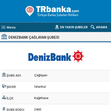
Menu
EN YAKIN ŞUBELER
ARAMA
DENIZBANK ÇAĞLAYAN ŞUBESI
Çağlayan
ŞUBE ADI:
İstanbul
ŞEHIR:
Kağıthane
İLÇE:
2460
ŞUBE KODU: