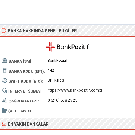
BANKA HAKKINDA GENEL BILGILER
BankPozitif
BANKA İSMI:
142
BANKA KODU (EFT):
BPTRTRIS
SWIFT KODU (BIC):
https://www.bankpozitif.com.tr
İNTERNET ŞUBESI:
0 (216) 538 25 25
ÇAĞRI MERKEZI:
1
ŞUBE SAYISI:
EN YAKIN BANKALAR