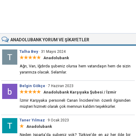
ANADOLUBANK YORUM VE ŞIKAYETLER
Talha Bey
· 31 Mayıs 2024
★★★★★
Anadolubank
Ağrı, Van, Iğdırda şubeniz olursa hem vatandaşın hem de sizin
yararınıza olacak. Selamlar.
Belgin Gökçe
· 7 Haziran 2023
★★★★★
Anadolubank Karşıyaka Şubesi
/ İzmir
İzmir Karşıyaka personeli Canan İncidere'nin özenli ilgisinden
müşteri hizmeti olarak çok memnun kaldım teşekkürler.
Taner Yılmaz
· 9 Ocak 2023
★
Anadolubank
Neden Isparta'da şubeniz yok? Türkiye'de en az her ilde bir