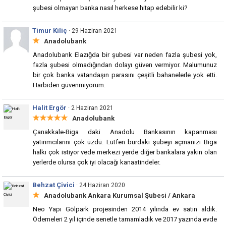
şubesi olmayan banka nasıl herkese hitap edebilir ki?
Timur Kiliç
· 29 Haziran 2021
★
Anadolubank
Anadolubank Elazığda bir şubesi var neden fazla şubesi yok,
fazla şubesi olmadığından dolayı güven vermiyor. Malumunuz
bir çok banka vatandaşın parasını çeşitli bahanelerle yok etti.
Harbiden güvenmiyorum.
Halit Ergör
· 2 Haziran 2021
★★★★★
Anadolubank
Çanakkale-Biga daki Anadolu Bankasının kapanması
yatırımcılarını çok üzdü. Lütfen burdaki şubeyi açmanızı Biga
halkı çok istiyor vede merkezi yerde diğer bankalara yakın olan
yerlerde olursa çok iyi olacağı kanaatindeler.
Behzat Çivici
· 24 Haziran 2020
★
Anadolubank Ankara Kurumsal Şubesi
/ Ankara
Neo Yapı Gölpark projesinden 2014 yılında ev satın aldık.
Ödemeleri 2 yıl içinde senetle tamamladık ve 2017 yazında evde