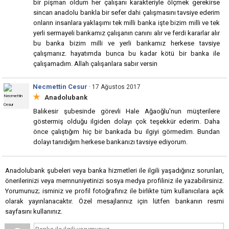
bir pişman oldum her çalışanı karakteriyle ölçmek gerekirse
sincan anadolu bankla bir sefer dahi çalışmasını tavsiye ederim
onların insanlara yaklaşımı tek milli banka işte bizim milli ve tek
yerli sermayeli bankamız çalışanın canını alır ve ferdi kararlar alır
bu banka bizim milli ve yerli bankamız herkese tavsiye
çalışmanız. hayatımda bunca bu kadar kötü bir banka ile
çalışamadım. Allah çalışanlara sabır versin
Necmettin Cesur
· 17 Ağustos 2017
★
Anadolubank
Balıkesir şubesinde görevli Hale Ağaoğlu'nun müşterilere
göstermiş olduğu ilgiden dolayı çok teşekkür ederim. Daha
önce çalıştığım hiç bir bankada bu ilgiyi görmedim. Bundan
dolayı tanıdığım herkese bankanızı tavsiye ediyorum.
Anadolubank şubeleri veya banka hizmetleri ile ilgili yaşadığınız sorunları,
önerilerinizi veya memnuniyetinizi sosya medya profiliniz ile yazabilirsiniz.
Yorumunuz; isminiz ve profil fotoğrafınız ile birlikte tüm kullanıcılara açık
olarak yayınlanacaktır. Özel mesajlarınız için lütfen bankanın resmi
sayfasını kullanınız.