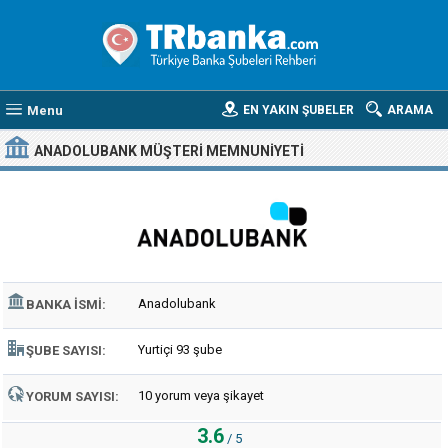
Menu
EN YAKIN ŞUBELER
ARAMA
ANADOLUBANK MÜŞTERI MEMNUNIYETI
Anadolubank
BANKA İSMI:
Yurtiçi 93 şube
ŞUBE SAYISI:
10 yorum veya şikayet
YORUM SAYISI:
3.6
/ 5