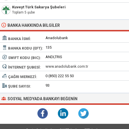
Kuveyt Türk Sakarya Şubeleri
Toplam 5 şube
BANKA HAKKINDA BILGILER
Anadolubank
BANKA İSMI:
135
BANKA KODU (EFT):
ANDLTRIS
SWIFT KODU (BIC):
www.anadolubank.com.tr
İNTERNET ŞUBESI:
0 (850) 222 55 50
ÇAĞRI MERKEZI:
93
ŞUBE SAYISI:
SOSYAL MEDYADA BANKAYI BEĞENIN