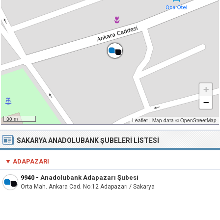
+
−
30 m
Leaflet
|
Map data ©
OpenStreetMap
SAKARYA ANADOLUBANK ŞUBELERI LISTESI
▼ ADAPAZARI
9940
-
Anadolubank Adapazarı Şubesi
Orta Mah. Ankara Cad. No:12 Adapazarı / Sakarya