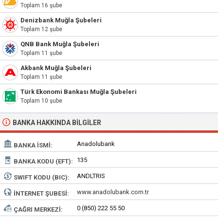
Toplam 16 şube
Denizbank Muğla Şubeleri
Toplam 12 şube
QNB Bank Muğla Şubeleri
Toplam 11 şube
Akbank Muğla Şubeleri
Toplam 11 şube
Türk Ekonomi Bankası Muğla Şubeleri
Toplam 10 şube
BANKA HAKKINDA BILGILER
Anadolubank
BANKA İSMI:
135
BANKA KODU (EFT):
ANDLTRIS
SWIFT KODU (BIC):
www.anadolubank.com.tr
İNTERNET ŞUBESI:
0 (850) 222 55 50
ÇAĞRI MERKEZI: