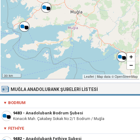
+
−
30 km
Leaflet
|
Map data ©
OpenStreetMap
MUĞLA ANADOLUBANK ŞUBELERI LISTESI
▼ BODRUM
9483
-
Anadolubank Bodrum Şubesi
Konacık Mah. Çakabey Sokak No:2/1 Bodrum / Muğla
▼ FETHIYE
9482
-
Anadolubank Fethiye Şubesi