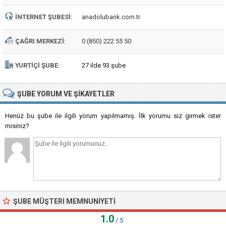
İNTERNET ŞUBESI:
anadolubank.com.tr
ÇAĞRI MERKEZI:
0 (850) 222 55 50
YURTIÇI ŞUBE:
27 ilde 93 şube
ŞUBE
YORUM VE ŞIKAYETLER
Henüz bu şube ile ilgili yorum yapılmamış. İlk yorumu siz girmek ister
misiniz?
ŞUBE MÜŞTERI MEMNUNIYETI
1.0
/ 5