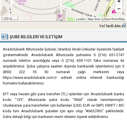
+
−
100 m
Leaflet
|
Map data ©
OpenStreetMap
Yol Tarifi Alın
ŞUBE BILGILERI VE İLETIŞIM
Anadolubank Altunizade Şubesi, İstanbul ilinde Üsküdar ilçesinde faaliyet
göstermektedir. Anadolubank Altunizade şubesine 0 (216) 651-2747
numaralı telefon aracılığıyla veya 0 (216) 659-1101 faks numarası ile
erişebilirsiniz. Şube çalışma saatleri dışında bankacılık işlemleriniz için 0
(850) 222 55 50 numaralı çağrı merkezini veya
https://www.anadolubank.com.tr adresli online internet bankacılığı
hizmetini kullanabilirsiniz.
EFT veya havale gibi para transferi (TL) işlemleri için Anadolubank banka
kodu "135", Altunizade şube kodu "9360" olarak tanımlanmıştır.
Uluslararası para transferleri için kullanılan (USD, EUR ve GBP) SWIFT / BIC
kodu tüm Anadolubank şubeleri için aynı olup "ANDLTRIS" şeklindedir.
Daha detaylı bilgi için bankanın resmi sitesini ziyaret edebilirsiniz.