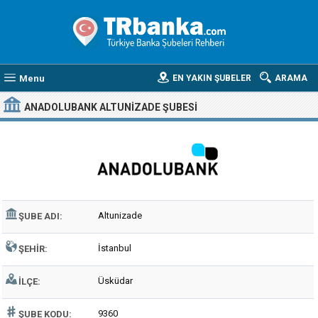
Menu
EN YAKIN ŞUBELER
ARAMA
ANADOLUBANK ALTUNIZADE ŞUBESI
Altunizade
ŞUBE ADI:
İstanbul
ŞEHIR:
Üsküdar
İLÇE:
9360
ŞUBE KODU: