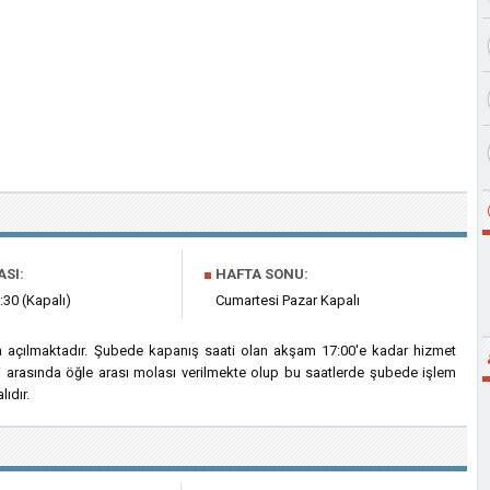
ASI:
■
HAFTA SONU:
:30 (Kapalı)
Cumartesi Pazar Kapalı
a açılmaktadır. Şubede kapanış saati olan akşam 17:00'e kadar hizmet
ri arasında öğle arası molası verilmekte olup bu saatlerde şubede işlem
ıdır.