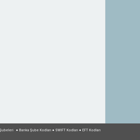
Şubeleri
●
Banka Şube Kodları
●
SWIFT Kodları
●
EFT Kodları