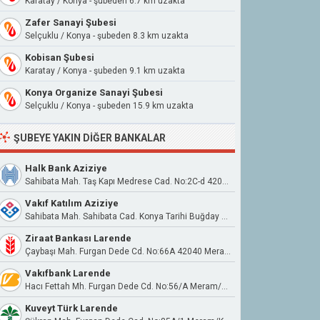
Karatay / Konya - şubeden 6.7 km uzakta
Zafer Sanayi Şubesi
Selçuklu / Konya - şubeden 8.3 km uzakta
Kobisan Şubesi
Karatay / Konya - şubeden 9.1 km uzakta
Konya Organize Sanayi Şubesi
Selçuklu / Konya - şubeden 15.9 km uzakta
ŞUBEYE YAKIN DIĞER BANKALAR
Halk Bank Aziziye
Sahibata Mah. Taş Kapı Medrese Cad. No:2C-d 42040 Meram
Vakıf Katılım Aziziye
Sahibata Mah. Sahibata Cad. Konya Tarihi Buğday Pazarı No:29 D Meram - Konya
Ziraat Bankası Larende
Çaybaşı Mah. Furgan Dede Cd. No:66A 42040 Meram Konya
Vakıfbank Larende
Hacı Fettah Mh. Furgan Dede Cd. No:56/A Meram/Konya
Kuveyt Türk Larende