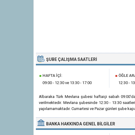
ŞUBE ÇALIŞMA SAATLERI
■
HAFTA İÇI:
■
ÖĞLE AR
09:00 - 12:30 ve 13:30 - 17:00
12:30 - 13
Albaraka Türk Mevlana şubesi haftaiçi sabah 09:00'd
verilmektedir. Mevlana şubesinde 12:30 - 13:30 saatle
yapılamamaktadır. Cumartesi ve Pazar günleri şube kapal
BANKA
HAKKINDA
GENEL BILGILER