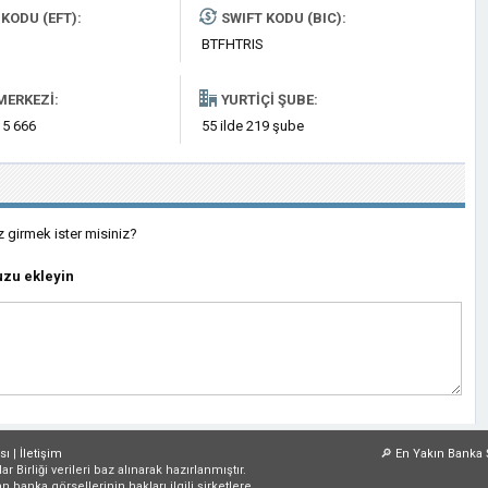
KODU (EFT):
SWIFT KODU (BIC):
BTFHTRIS
MERKEZI:
YURTIÇI ŞUBE:
 5 666
55 ilde 219 şube
z girmek ister misiniz?
zu ekleyin
sı
|
İletişim
🔎
En Yakın Banka 
irliği verileri baz alınarak hazırlanmıştır.
an banka görsellerinin hakları ilgili şirketlere