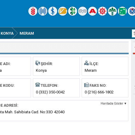
KONYA
MERAM
E ADI:
ŞEHIR:
İLÇE:
a
Konya
Meram
E KODU:
TELEFON:
FAKS NO:
0 (332) 350-0042
0 (216) 666-1802
Haritada Göster ▼
E ADRESI:
ata Mah. Sahibiata Cad. No:33D 42040