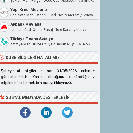
Şükran Mah. Furgan Dede Cad. No:85A/1 Meram/Konya
Yapı Kredi Mevlana
Sahibiata Mah. İstanbul Cad. No:19 Meram / Konya
Akbank Mevlana
İstanbul Cad. Önder Pasajı No:6 Karatay Konya
Türkiye Finans Aziziye
Aziziye Mah. Türbe Cd. Şair Hasan Rüştü Sk. No:2 Karatay Konya
ŞUBE BILGILERI HATALI MI?
Şubeye ait bilgiler en son 31/05/2026 tarihinde
güncellenmiştir. Yanlış olduğunu düşündüğünüz
bilgileri bize iletmek için
burayı tıklayınız
✉
SOSYAL MEDYADA DESTEKLEYIN