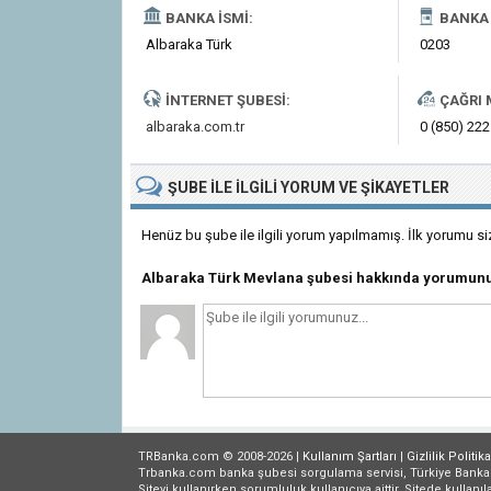
BANKA İSMI:
BANKA 
Albaraka Türk
0203
İNTERNET ŞUBESI:
ÇAĞRI 
albaraka.com.tr
0 (850) 222
ŞUBE
ILE İLGILI
YORUM VE ŞIKAYETLER
Henüz bu şube ile ilgili yorum yapılmamış. İlk yorumu si
Albaraka Türk Mevlana şubesi hakkında yorumunu
TRBanka.com © 2008-2026 |
Kullanım Şartları
|
Gizlilik
Politika
Trbanka.com banka şubesi sorgulama servisi, Türkiye Bankalar B
Siteyi kullanırken sorumluluk kullanıcıya aittir. Sitede kullanıl