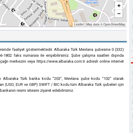
+
−
Leaflet
|
Map data ©
OpenStreetMap
esinde faaliyet göstermektedir. Albaraka Türk Mevlana şubesine 0 (332)
6-1802 faks numarası ile erişebilirsiniz. Şube çalışma saatleri dışında
 çağrı merkezini veya https://www.albaraka.com.tr adresli online internet
için Albaraka Türk banka kodu "203", Mevlana şube kodu "102" olarak
lanılan (USD, EUR ve GBP) SWIFT / BIC kodu tüm Albaraka Türk şubeleri için
bankanın resmi sitesini ziyaret edebilirsiniz.