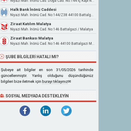
Niyazi Mah. İnönü Cad. Doğa Cad. No:144 İç Kapı No:b12 Battalgazi Malatya
Halk Bank İnönü Caddesi
Niyazi Mah. İnönü Cad. No:144/Z38 44100 Battalgazi
Ziraat Katılım Malatya
Niyazi Mah. İnönü Cad. No:146 Battalgazi / Malatya
Ziraat Bankası Malatya
Niyazi Mah. İnönü Cad. No:146 44100 Battalgazi Malatya
ŞUBE BILGILERI HATALI MI?
Şubeye ait bilgiler en son 31/05/2026 tarihinde
güncellenmiştir. Yanlış olduğunu düşündüğünüz
bilgileri bize iletmek için
burayı tıklayınız
✉
SOSYAL MEDYADA DESTEKLEYIN