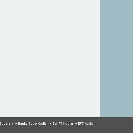
Şubeleri
●
Banka Şube Kodları
●
SWIFT Kodları
●
EFT Kodları