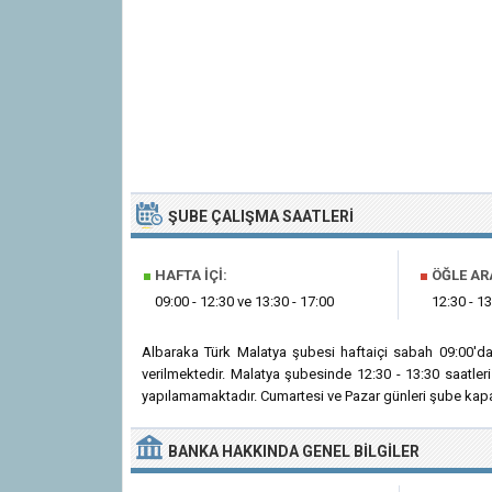
ŞUBE ÇALIŞMA SAATLERI
■
HAFTA İÇI:
■
ÖĞLE AR
09:00 - 12:30 ve 13:30 - 17:00
12:30 - 13
Albaraka Türk Malatya şubesi haftaiçi sabah 09:00'd
verilmektedir. Malatya şubesinde 12:30 - 13:30 saatle
yapılamamaktadır. Cumartesi ve Pazar günleri şube kapal
BANKA
HAKKINDA
GENEL BILGILER