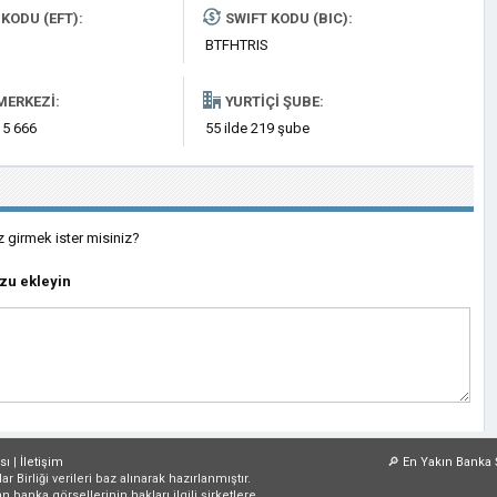
KODU (EFT):
SWIFT KODU (BIC):
BTFHTRIS
MERKEZI:
YURTIÇI ŞUBE:
 5 666
55 ilde 219 şube
z girmek ister misiniz?
zu ekleyin
sı
|
İletişim
🔎
En Yakın Banka 
irliği verileri baz alınarak hazırlanmıştır.
an banka görsellerinin hakları ilgili şirketlere