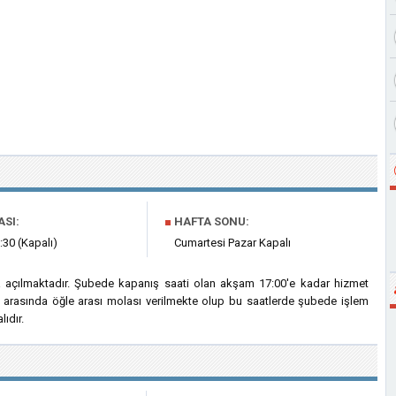
ASI:
■
HAFTA SONU:
:30 (Kapalı)
Cumartesi Pazar Kapalı
a açılmaktadır. Şubede kapanış saati olan akşam 17:00'e kadar hizmet
ri arasında öğle arası molası verilmekte olup bu saatlerde şubede işlem
ıdır.