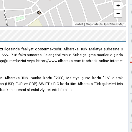
+
−
Leaflet
|
Map data ©
OpenStreetMap
zi ilçesinde faaliyet göstermektedir. Albaraka Türk Malatya şubesine 0
) 666-1716 faks numarası ile erişebilirsiniz. Şube çalışma saatleri dışında
 çağrı merkezini veya https://www.albaraka.com.tr adresli online internet
 için Albaraka Türk banka kodu "203", Malatya şube kodu "16" olarak
lanılan (USD, EUR ve GBP) SWIFT / BIC kodu tüm Albaraka Türk şubeleri için
bankanın resmi sitesini ziyaret edebilirsiniz.