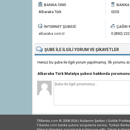
BANKA İSMI:
BANKA 
Albaraka Türk
0203
İNTERNET ŞUBESI:
ÇAĞRI 
albaraka.com.tr
0 (850) 222
ŞUBE
ILE İLGILI
YORUM VE ŞIKAYETLER
Henüz bu şube ile ilgili yorum yapılmamış. İlk yorumu si
Albaraka Türk Malatya şubesi hakkında yorumunu
TRBanka.com © 2008-2026 |
Kullanım Şartları
|
Gizlilik
Politika
Trbanka.com banka şubesi sorgulama servisi, Türkiye Bankalar B
Siteyi kullanırken sorumluluk kullanıcıya aittir. Sitede kullanıl