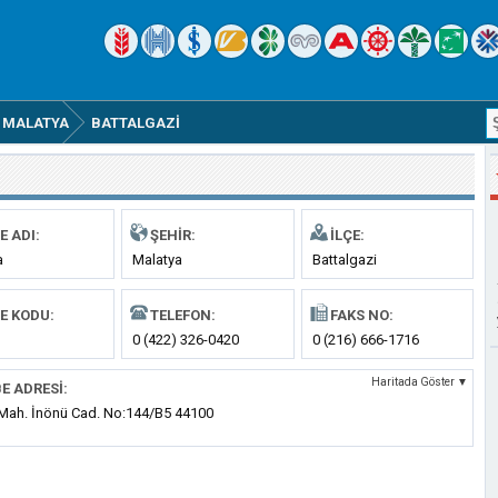
MALATYA
BATTALGAZI
E ADI:
ŞEHIR:
İLÇE:
a
Malatya
Battalgazi
E KODU:
TELEFON:
FAKS NO:
0 (422) 326-0420
0 (216) 666-1716
Haritada Göster ▼
E ADRESI:
 Mah. İnönü Cad. No:144/B5 44100