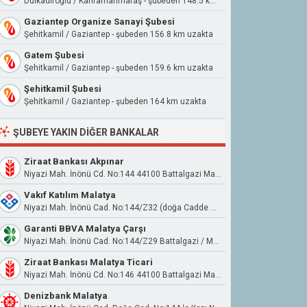
Dulkadiroğlu / Kahramanmaraş - şubeden 148.5 km uzakta
Gaziantep Organize Sanayi Şubesi
Şehitkamil / Gaziantep - şubeden 156.8 km uzakta
Gatem Şubesi
Şehitkamil / Gaziantep - şubeden 159.6 km uzakta
Şehitkamil Şubesi
Şehitkamil / Gaziantep - şubeden 164 km uzakta
ŞUBEYE YAKIN DIĞER BANKALAR
Ziraat Bankası Akpınar
Niyazi Mah. İnönü Cd. No:144 44100 Battalgazi Malatya
Vakıf Katılım Malatya
Niyazi Mah. İnönü Cad. No:144/Z32 (doğa Cadde Avm) Battalgazi/Malatya
Garanti BBVA Malatya Çarşı
Niyazi Mah. İnönü Cad. No:144/Z29 Battalgazi / Malatya
Ziraat Bankası Malatya Ticari
Niyazi Mah. İnönü Cd. No:146 44100 Battalgazi Malatya
Denizbank Malatya