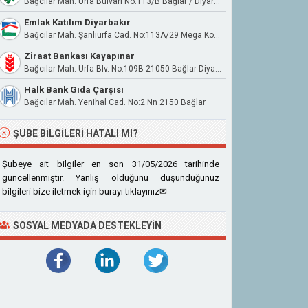
Bağcılar Mah. Urfa Bulvarı No:113/B Bağlar / Diyarbakır
Emlak Katılım Diyarbakır
Bağcılar Mah. Şanlıurfa Cad. No:113A/29 Mega Konutları
Ziraat Bankası Kayapınar
Bağcılar Mah. Urfa Blv. No:109B 21050 Bağlar Diyarbakır
Halk Bank Gıda Çarşısı
Bağcılar Mah. Yenihal Cad. No:2 Nn 2150 Bağlar
ŞUBE BILGILERI HATALI MI?
Şubeye ait bilgiler en son 31/05/2026 tarihinde
güncellenmiştir. Yanlış olduğunu düşündüğünüz
bilgileri bize iletmek için
burayı tıklayınız
✉
SOSYAL MEDYADA DESTEKLEYIN