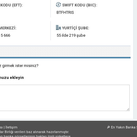
KODU (EFT):
SWIFT KODU (BIC):
BTFHTRIS
MERKEZI:
YURTIÇI ŞUBE:
 5 666
55 ilde 219 şube
z girmek ister misiniz?
nuzu ekleyin
sı
|
İletişim
🔎
En Yakın Banka 
irliği verileri baz alınarak hazırlanmıştır.
an banka görsellerinin hakları ilgili şirketlere