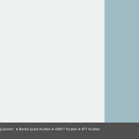
Şubeleri
●
Banka Şube Kodları
●
SWIFT Kodları
●
EFT Kodları