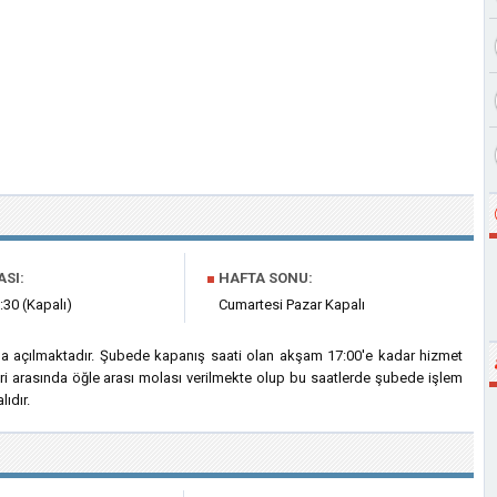
ASI:
■
HAFTA SONU:
:30 (Kapalı)
Cumartesi Pazar Kapalı
da açılmaktadır. Şubede kapanış saati olan akşam 17:00'e kadar hizmet
eri arasında öğle arası molası verilmekte olup bu saatlerde şubede işlem
ıdır.