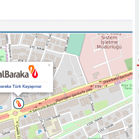
×
baraka Türk Kayapınar