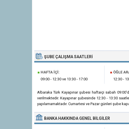
ŞUBE ÇALIŞMA SAATLERI
■
HAFTA İÇI:
■
ÖĞLE AR
09:00 - 12:30 ve 13:30 - 17:00
12:30 - 13
Albaraka Türk Kayapınar şubesi haftaiçi sabah 09:00'
verilmektedir. Kayapınar şubesinde 12:30 - 13:30 saatl
yapılamamaktadır. Cumartesi ve Pazar günleri şube kapal
BANKA
HAKKINDA
GENEL BILGILER