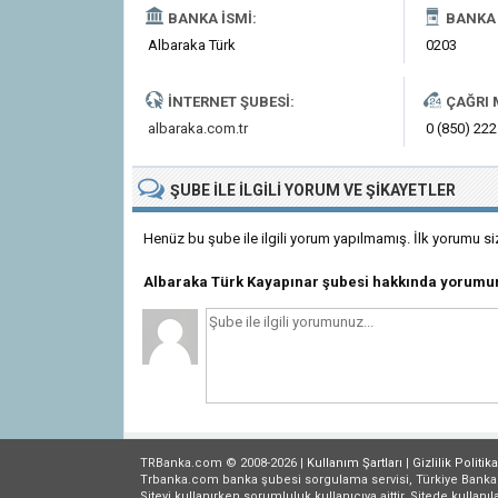
BANKA İSMI:
BANKA 
Albaraka Türk
0203
İNTERNET ŞUBESI:
ÇAĞRI 
albaraka.com.tr
0 (850) 222
ŞUBE
ILE İLGILI
YORUM VE ŞIKAYETLER
Henüz bu şube ile ilgili yorum yapılmamış. İlk yorumu si
Albaraka Türk Kayapınar şubesi hakkında yorumu
TRBanka.com © 2008-2026 |
Kullanım Şartları
|
Gizlilik
Politika
Trbanka.com banka şubesi sorgulama servisi, Türkiye Bankalar B
Siteyi kullanırken sorumluluk kullanıcıya aittir. Sitede kullanıl