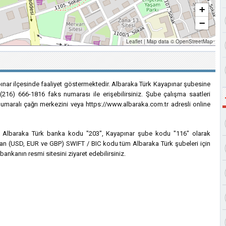
+
−
Leaflet
|
Map data ©
OpenStreetMap
ınar ilçesinde faaliyet göstermektedir. Albaraka Türk Kayapınar şubesine
(216) 666-1816 faks numarası ile erişebilirsiniz. Şube çalışma saatleri
numaralı çağrı merkezini veya https://www.albaraka.com.tr adresli online
çin Albaraka Türk banka kodu "203", Kayapınar şube kodu "116" olarak
lanılan (USD, EUR ve GBP) SWIFT / BIC kodu tüm Albaraka Türk şubeleri için
bankanın resmi sitesini ziyaret edebilirsiniz.