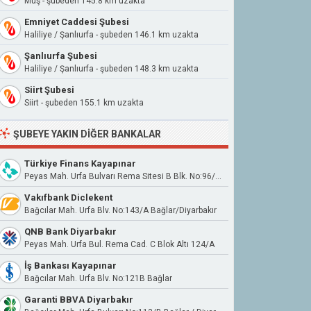
Muş - şubeden 145.8 km uzakta
Emniyet Caddesi Şubesi
Haliliye / Şanlıurfa - şubeden 146.1 km uzakta
Şanlıurfa Şubesi
Haliliye / Şanlıurfa - şubeden 148.3 km uzakta
Siirt Şubesi
Siirt - şubeden 155.1 km uzakta
ŞUBEYE YAKIN DIĞER BANKALAR
Türkiye Finans Kayapınar
Peyas Mah. Urfa Bulvarı Rema Sitesi B Blk. No:96/Ba/0 Kayapınar Diyarbakır
Vakıfbank Diclekent
Bağcılar Mah. Urfa Blv. No:143/A Bağlar/Diyarbakır
QNB Bank Diyarbakır
Peyas Mah. Urfa Bul. Rema Cad. C Blok Altı 124/A
İş Bankası Kayapınar
Bağcılar Mah. Urfa Blv. No:121B Bağlar
Garanti BBVA Diyarbakır