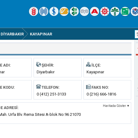
DIYARBAKIR
KAYAPINAR
E ADI:
ŞEHIR:
İLÇE:
nar
Diyarbakır
Kayapınar
E KODU:
TELEFON:
FAKS NO:
0 (412) 251-3133
0 (216) 666-1816
Haritada Göster ▼
E ADRESI:
Mah. Urfa Blv. Rema Sitesi A-blok No:96 21070