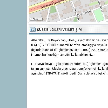
100 m
ŞUBE BILGILERI VE İLETIŞIM
Albaraka Türk Kayapınar Şubesi, Diyarbakır ilinde Kayap
0 (412) 251-3133 numaralı telefon aracılığıyla veya 0 
dışında bankacılık işlemleriniz için 0 (850) 222 5 666 
internet bankacılığı hizmetini kullanabilirsiniz.
EFT veya havale gibi para transferi (TL) işlemleri i
tanımlanmıştır. Uluslararası para transferleri için kul
aynı olup "BTFHTRIS" şeklindedir. Daha detaylı bilgi için 