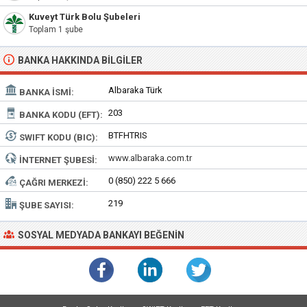
Kuveyt Türk Bolu Şubeleri
Toplam 1 şube
BANKA HAKKINDA BILGILER
Albaraka Türk
BANKA İSMI:
203
BANKA KODU (EFT):
BTFHTRIS
SWIFT KODU (BIC):
www.albaraka.com.tr
İNTERNET ŞUBESI:
0 (850) 222 5 666
ÇAĞRI MERKEZI:
219
ŞUBE SAYISI:
SOSYAL MEDYADA BANKAYI BEĞENIN