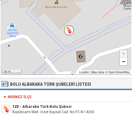
+
−
30 m
Leaflet
|
Map data ©
OpenStreetMap
BOLU ALBARAKA TÜRK ŞUBELERI LISTESI
▼ MERKEZ İLÇE
123
-
Albaraka Türk Bolu Şubesi
Büyükcami Mah. İzzet Baysal Cad. No:97/A 14200