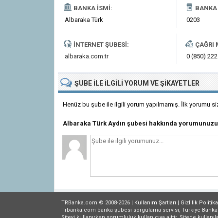
BANKA İSMI:
BANKA 
Albaraka Türk
0203
İNTERNET ŞUBESI:
ÇAĞRI 
albaraka.com.tr
0 (850) 222
ŞUBE
ILE İLGILI
YORUM VE ŞIKAYETLER
Henüz bu şube ile ilgili yorum yapılmamış. İlk yorumu si
Albaraka Türk Aydın şubesi hakkında yorumunuzu
TRBanka.com © 2008-2026 |
Kullanım Şartları
|
Gizlilik
Politika
Trbanka.com banka şubesi sorgulama servisi, Türkiye Bankalar B
Siteyi kullanırken sorumluluk kullanıcıya aittir. Sitede kullanıl