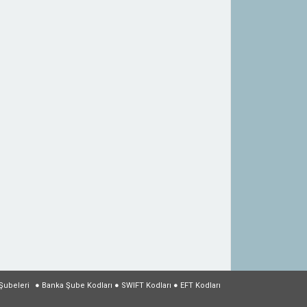
Şubeleri
●
Banka Şube Kodları
●
SWIFT Kodları
●
EFT Kodları