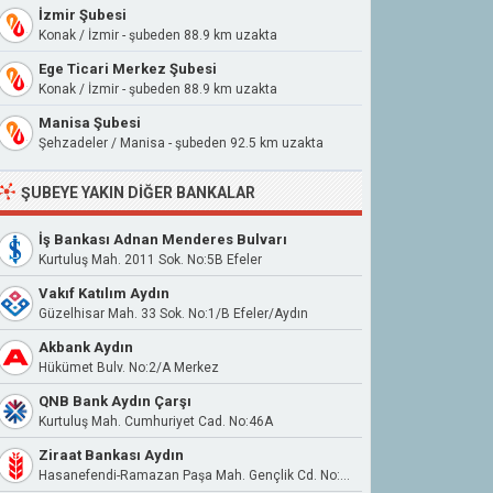
İzmir Şubesi
Konak / İzmir - şubeden 88.9 km uzakta
Ege Ticari Merkez Şubesi
Konak / İzmir - şubeden 88.9 km uzakta
Manisa Şubesi
Şehzadeler / Manisa - şubeden 92.5 km uzakta
ŞUBEYE YAKIN DIĞER BANKALAR
İş Bankası Adnan Menderes Bulvarı
Kurtuluş Mah. 2011 Sok. No:5B Efeler
Vakıf Katılım Aydın
Güzelhisar Mah. 33 Sok. No:1/B Efeler/Aydın
Akbank Aydın
Hükümet Bulv. No:2/A Merkez
QNB Bank Aydın Çarşı
Kurtuluş Mah. Cumhuriyet Cad. No:46A
Ziraat Bankası Aydın
Hasanefendi-Ramazan Paşa Mah. Gençlik Cd. No:6/1 09100 Efeler Aydın