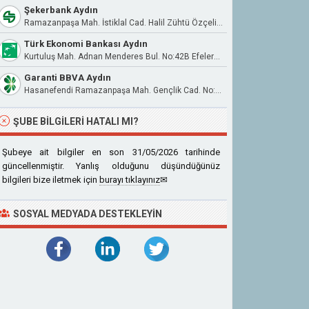
Şekerbank Aydın
Ramazanpaşa Mah. İstiklal Cad. Halil Zühtü Özçelik Apt. No:15 Aydın
Türk Ekonomi Bankası Aydın
Kurtuluş Mah. Adnan Menderes Bul. No:42B Efeler/Aydın
Garanti BBVA Aydın
Hasanefendi Ramazanpaşa Mah. Gençlik Cad. No:4/A Efeler / Aydın
ŞUBE BILGILERI HATALI MI?
Şubeye ait bilgiler en son 31/05/2026 tarihinde
güncellenmiştir. Yanlış olduğunu düşündüğünüz
bilgileri bize iletmek için
burayı tıklayınız
✉
SOSYAL MEDYADA DESTEKLEYIN