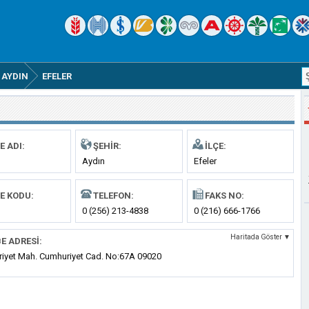
AYDIN
EFELER
E ADI:
ŞEHIR:
İLÇE:
Aydın
Efeler
E KODU:
TELEFON:
FAKS NO:
0 (256) 213-4838
0 (216) 666-1766
Haritada Göster ▼
E ADRESI:
iyet Mah. Cumhuriyet Cad. No:67A 09020