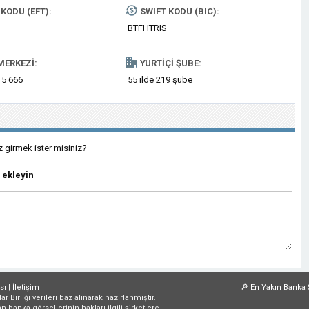
KODU (EFT):
SWIFT KODU (BIC):
BTFHTRIS
MERKEZI:
YURTIÇI ŞUBE:
 5 666
55 ilde 219 şube
z girmek ister misiniz?
 ekleyin
sı
|
İletişim
🔎
En Yakın Banka 
irliği verileri baz alınarak hazırlanmıştır.
an banka görsellerinin hakları ilgili şirketlere