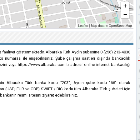
+
−
Leaflet
|
Map data ©
OpenStreetMap
de faaliyet göstermektedir. Albaraka Türk Aydın şubesine 0 (256) 213-4838
s numarası ile erişebilirsiniz. Şube çalışma saatleri dışında bankacılık
ezini veya https://www.albaraka.com.tr adresli online internet bankacılığı
i için Albaraka Türk banka kodu "203", Aydın şube kodu "66" olarak
lanılan (USD, EUR ve GBP) SWIFT / BIC kodu tüm Albaraka Türk şubeleri için
bankanın resmi sitesini ziyaret edebilirsiniz.