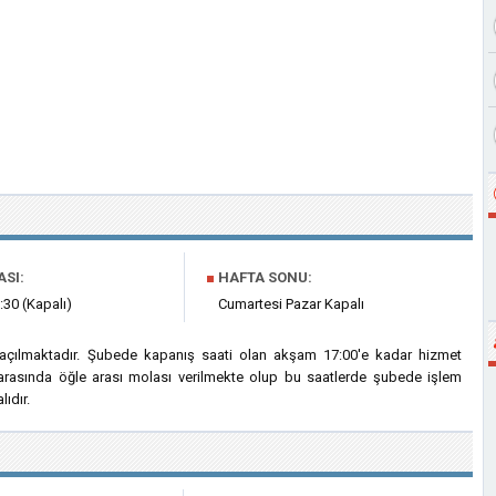
ASI:
■
HAFTA SONU:
:30 (Kapalı)
Cumartesi Pazar Kapalı
 açılmaktadır. Şubede kapanış saati olan akşam 17:00'e kadar hizmet
i arasında öğle arası molası verilmekte olup bu saatlerde şubede işlem
ıdır.