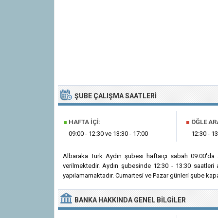
ŞUBE ÇALIŞMA SAATLERI
■
HAFTA İÇI:
■
ÖĞLE AR
09:00 - 12:30 ve 13:30 - 17:00
12:30 - 13
Albaraka Türk Aydın şubesi haftaiçi sabah 09:00'da
verilmektedir. Aydın şubesinde 12:30 - 13:30 saatler
yapılamamaktadır. Cumartesi ve Pazar günleri şube kapal
BANKA
HAKKINDA
GENEL BILGILER