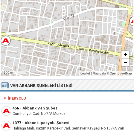
+
−
300 m
Leaflet
|
Map data ©
OpenStreetMap
VAN AKBANK ŞUBELERI LISTESI
▼
İPEKYOLU
456
-
Akbank Van Şubesi
Cumhuriyet Cad. No:7/A Merkez
1377
-
Akbank İpekyolu Şubesi
Halılağa Mah. Kazım Karabekır Cad. Semaver Kavşağı No:137/A Van