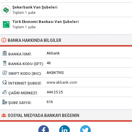
Şekerbank Van Şubeleri
Toplam 1 şube
Türk Ekonomi Bankası Van Şubeleri
Toplam 1 şube
BANKA HAKKINDA BILGILER
Akbank
BANKA İSMI:
46
BANKA KODU (EFT):
AKBKTRIS
SWIFT KODU (BIC):
www.akbank.com
İNTERNET ŞUBESI:
444 25 25
ÇAĞRI MERKEZI:
616
ŞUBE SAYISI:
SOSYAL MEDYADA BANKAYI BEĞENIN