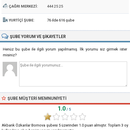
ÇAĞRI MERKEZI:
444 25 25
YURTIÇI ŞUBE:
76 ilde 616 şube
ŞUBE
YORUM VE ŞIKAYETLER
Henüz bu şube ile ilgili yorum yapılmamış. İlk yorumu siz girmek ister
misiniz?
ŞUBE MÜŞTERI MEMNUNIYETI
1.0
/ 5
Akbank Özkanlar Bornova şubesi
5
üzerinden
1.0
puan almıştır. Toplam
3
oy