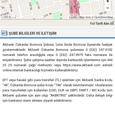
+
−
100 m
Leaflet
|
Map data ©
OpenStreetMap
Yol Tarifi Alın
ŞUBE BILGILERI VE İLETIŞIM
Akbank Özkanlar Bornova Şubesi, İzmir ilinde Bornova ilçesinde faaliyet
göstermektedir. Akbank Özkanlar Bornova şubesine 0 (232) 347-0102
numaralı telefon aracılığıyla veya 0 (232) 347-9979 faks numarası ile
erişebilirsiniz. Şube çalışma saatleri dışında bankacılık işlemleriniz için 444
25 25 numaralı çağrı merkezini veya https://www.akbank.com adresli
online internet bankacılığı hizmetini kullanabilirsiniz.
EFT veya havale gibi para transferi (TL) işlemleri için Akbank banka kodu
"46", Özkanlar Bornova şube kodu "746" olarak tanımlanmıştır. Uluslararası
para transferleri için kullanılan (USD, EUR ve GBP) SWIFT / BIC kodu tüm
Akbank şubeleri için aynı olup "AKBKTRIS" şeklindedir. Daha detaylı bilgi
için bankanın resmi sitesini ziyaret edebilirsiniz.