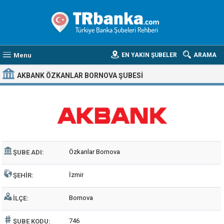
Menu
EN YAKIN ŞUBELER
ARAMA
AKBANK ÖZKANLAR BORNOVA ŞUBESI
Özkanlar Bornova
ŞUBE ADI:
İzmir
ŞEHIR:
Bornova
İLÇE:
746
ŞUBE KODU: