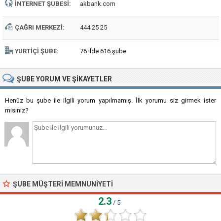
İNTERNET ŞUBESI:
akbank.com
ÇAĞRI MERKEZI:
444 25 25
YURTIÇI ŞUBE:
76 ilde 616 şube
ŞUBE
YORUM VE ŞIKAYETLER
Henüz bu şube ile ilgili yorum yapılmamış. İlk yorumu siz girmek ister
misiniz?
ŞUBE MÜŞTERI MEMNUNIYETI
2.3
/ 5