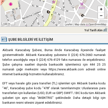
+
−
100 m
Leaflet
|
Map data ©
OpenStreetMap
Yol Tarifi Alın
ŞUBE BILGILERI VE İLETIŞIM
Akbank Karacabey Şubesi, Bursa ilinde Karacabey ilçesinde faaliyet
göstermektedir. Akbank Karacabey şubesine 0 (224) 676-2660 numaralı
telefon aracılığıyla veya 0 (224) 676-4129 faks numarası ile erişebilirsiniz.
Şube çalışma saatleri dışında bankacılık işlemleriniz için 444 25 25
numaralı çağrı merkezini veya https://www.akbank.com adresli online
internet bankacılığı hizmetini kullanabilirsiniz.
EFT veya havale gibi para transferi (TL) işlemleri için Akbank banka kodu
"46", Karacabey şube kodu "478" olarak tanımlanmıştır. Uluslararası para
transferleri için kullanılan (USD, EUR ve GBP) SWIFT / BIC kodu tüm Akbank
şubeleri için aynı olup "AKBKTRIS" şeklindedir. Daha detaylı bilgi için
bankanın resmi sitesini ziyaret edebilirsiniz.