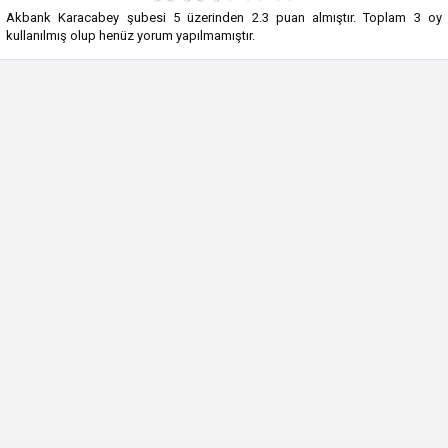
Akbank Karacabey şubesi
5
üzerinden
2.3
puan almıştır. Toplam
3
oy
kullanılmış olup henüz yorum yapılmamıştır.