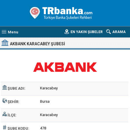
Menu
EN YAKIN ŞUBELER
ARAMA
AKBANK KARACABEY ŞUBESI
Karacabey
ŞUBE ADI:
Bursa
ŞEHIR:
Karacabey
İLÇE:
478
ŞUBE KODU: