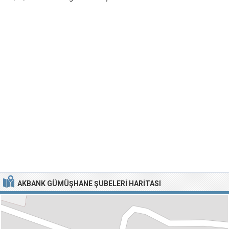
AKBANK GÜMÜŞHANE ŞUBELERI HARITASI