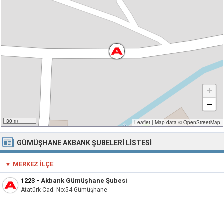
+
−
30 m
Leaflet
|
Map data ©
OpenStreetMap
GÜMÜŞHANE AKBANK ŞUBELERI LISTESI
▼ MERKEZ İLÇE
1223
-
Akbank Gümüşhane Şubesi
Atatürk Cad. No:54 Gümüşhane