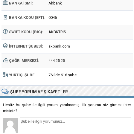
BANKA İSMI:
Akbank
BANKA KODU (EFT):
0046
SWIFT KODU (BIC):
AKBKTRIS
İNTERNET ŞUBESI:
akbank.com
ÇAĞRI MERKEZI:
444 25 25
YURTIÇI ŞUBE:
76 ilde 616 şube
ŞUBE
YORUM VE ŞIKAYETLER
Henüz bu şube ile ilgili yorum yapılmamış. İlk yorumu siz girmek ister
misiniz?