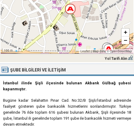
+
−
100 m
Leaflet
|
Map data ©
OpenStreetMap
Yol Tarifi Alın
ŞUBE BILGILERI VE İLETIŞIM
İstanbul ilinde Şişli ilçesinde bulunan Akbank Gülbağ şubesi
kapanmıştır.
Bugüne kadar Selahattın Pınar Cad. No:32/B Şişli/İstanbul adresinde
faaliyet gösteren şube bankacılık hizmetlerini sonlandırmıştır. Türkiye
genelinde 76 ilde toplam 616 şubesi bulunan Akbank, Şişli ilçesinde 18
şube, İstanbul ili genelinde toplam 191 şube ile bankacılık hizmeti vermeye
devam etmektedir.