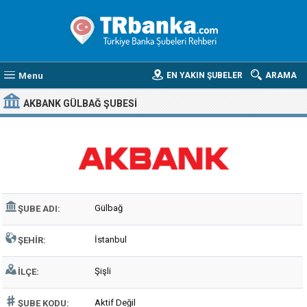
Menu
EN YAKIN ŞUBELER
ARAMA
AKBANK GÜLBAĞ ŞUBESI
Gülbağ
ŞUBE ADI:
İstanbul
ŞEHIR:
Şişli
İLÇE:
Aktif Değil
ŞUBE KODU: