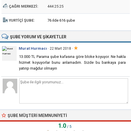
ÇAĞRI MERKEZI:
444 25 25
YURTIÇI ŞUBE:
76 ilde 616 şube
ŞUBE
YORUM VE ŞIKAYETLER
★
Murat Hurmacı
·
· 22 Mart 2018
13.000 TL Parama şube kafasına göre bloke koyuyor. Ne hakla
hizmet koyuyorlar bunu anlamadım. Sizde bu bankaya para
yatırıp mağdur olmayın
ŞUBE MÜŞTERI MEMNUNIYETI
1.0
/ 5