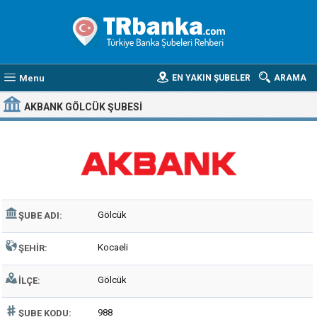
Menu
EN YAKIN ŞUBELER
ARAMA
AKBANK GÖLCÜK ŞUBESI
Gölcük
ŞUBE ADI:
Kocaeli
ŞEHIR:
Gölcük
İLÇE:
988
ŞUBE KODU: