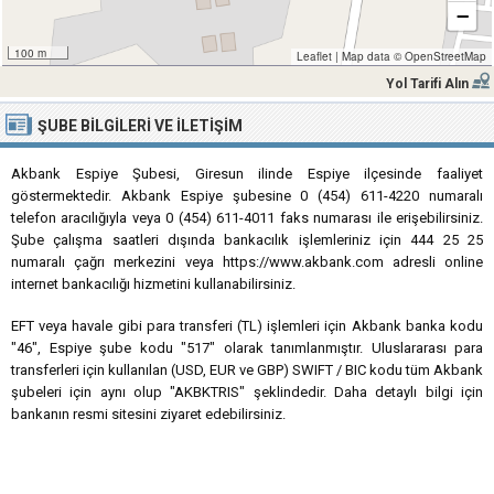
−
100 m
Leaflet
|
Map data ©
OpenStreetMap
Yol Tarifi Alın
ŞUBE BILGILERI VE İLETIŞIM
Akbank Espiye Şubesi, Giresun ilinde Espiye ilçesinde faaliyet
göstermektedir. Akbank Espiye şubesine 0 (454) 611-4220 numaralı
telefon aracılığıyla veya 0 (454) 611-4011 faks numarası ile erişebilirsiniz.
Şube çalışma saatleri dışında bankacılık işlemleriniz için 444 25 25
numaralı çağrı merkezini veya https://www.akbank.com adresli online
internet bankacılığı hizmetini kullanabilirsiniz.
EFT veya havale gibi para transferi (TL) işlemleri için Akbank banka kodu
"46", Espiye şube kodu "517" olarak tanımlanmıştır. Uluslararası para
transferleri için kullanılan (USD, EUR ve GBP) SWIFT / BIC kodu tüm Akbank
şubeleri için aynı olup "AKBKTRIS" şeklindedir. Daha detaylı bilgi için
bankanın resmi sitesini ziyaret edebilirsiniz.