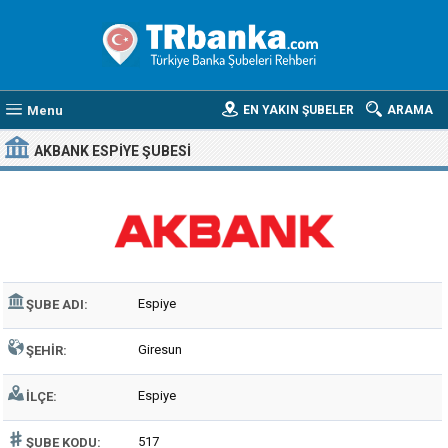
Menu
EN YAKIN ŞUBELER
ARAMA
AKBANK ESPIYE ŞUBESI
Espiye
ŞUBE ADI:
Giresun
ŞEHIR:
Espiye
İLÇE:
517
ŞUBE KODU: