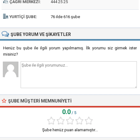
ÇAĞRI MERKEZI:
444 25 25
YURTIÇI ŞUBE:
76 ilde 616 şube
ŞUBE
YORUM VE ŞIKAYETLER
Henüz bu şube ile ilgili yorum yapılmamış. İlk yorumu siz girmek ister
misiniz?
ŞUBE MÜŞTERI MEMNUNIYETI
0.0
/ 5
Şube henüz puan alamamıştır...