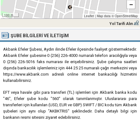
−
100 m
Leaflet
|
Map data ©
OpenStreetMap
Yol Tarifi Alın
ŞUBE BILGILERI VE İLETIŞIM
Akbank Efeler Şubesi, Aydın ilinde Efeler ilçesinde faaliyet göstermektedir.
Akbank Efeler şubesine 0 (256) 226-4000 numaralı telefon aracılığıyla veya
0 (256) 226-5016 faks numarası ile erişebilirsiniz. Şube çalışma saatleri
dışında bankacılık işlemleriniz için 444 25 25 numaralı çağrı merkezini veya
https://www.akbank.com adresli online internet bankacılığı hizmetini
kullanabilirsiniz.
EFT veya havale gibi para transferi (TL) işlemleri için Akbank banka kodu
"46", Efeler şube kodu "560" olarak tanımlanmıştır. Uluslararası para
transferleri için kullanılan (USD, EUR ve GBP) SWIFT / BIC kodu tüm Akbank
şubeleri için aynı olup "AKBKTRIS" şeklindedir. Daha detaylı bilgi için
bankanın resmi sitesini ziyaret edebilirsiniz.