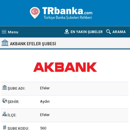
Menu
EN YAKIN ŞUBELER
ARAMA
AKBANK EFELER ŞUBESI
Efeler
ŞUBE ADI:
Aydın
ŞEHIR:
Efeler
İLÇE:
560
ŞUBE KODU: