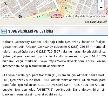
+
−
100 m
Leaflet
|
Map data ©
OpenStreetMap
Yol Tarifi Alın
ŞUBE BILGILERI VE İLETIŞIM
Akbank Çerkezköy Şubesi, Tekirdağ ilinde Çerkezköy ilçesinde faaliyet
göstermektedir. Akbank Çerkezköy şubesine 0 (282) 726-5711 numaralı
telefon aracılığıyla veya 0 (282) 726-5367 faks numarası ile erişebilirsiniz.
Şube çalışma saatleri dışında bankacılık işlemleriniz için 444 25 25
numaralı çağrı merkezini veya https://www.akbank.com adresli online
internet bankacılığı hizmetini kullanabilirsiniz.
EFT veya havale gibi para transferi (TL) işlemleri için Akbank banka kodu
"46", Çerkezköy şube kodu "563" olarak tanımlanmıştır. Uluslararası para
transferleri için kullanılan (USD, EUR ve GBP) SWIFT / BIC kodu tüm Akbank
şubeleri için aynı olup "AKBKTRIS" şeklindedir. Daha detaylı bilgi için
bankanın resmi sitesini ziyaret edebilirsiniz.