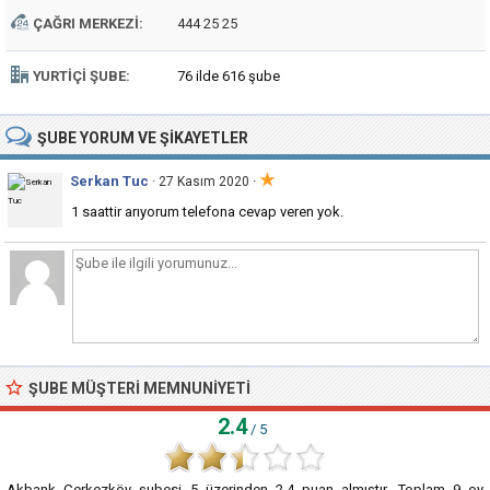
ÇAĞRI MERKEZI:
444 25 25
YURTIÇI ŞUBE:
76 ilde 616 şube
ŞUBE
YORUM VE ŞIKAYETLER
★
Serkan Tuc
·
· 27 Kasım 2020
1 saattir arıyorum telefona cevap veren yok.
ŞUBE MÜŞTERI MEMNUNIYETI
2.4
/ 5
Akbank Çerkezköy şubesi
5
üzerinden
2.4
puan almıştır. Toplam
9
oy