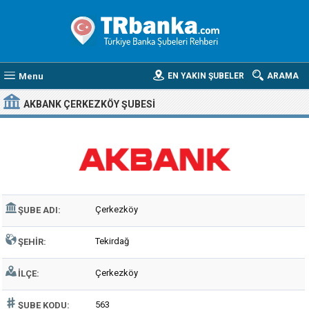
Menu
EN YAKIN ŞUBELER
ARAMA
AKBANK ÇERKEZKÖY ŞUBESI
Çerkezköy
ŞUBE ADI:
Tekirdağ
ŞEHIR:
Çerkezköy
İLÇE:
563
ŞUBE KODU: