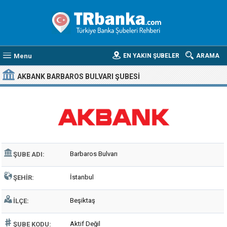
Menu
EN YAKIN ŞUBELER
ARAMA
AKBANK BARBAROS BULVARI ŞUBESI
Barbaros Bulvarı
ŞUBE ADI:
İstanbul
ŞEHIR:
Beşiktaş
İLÇE:
Aktif Değil
ŞUBE KODU: