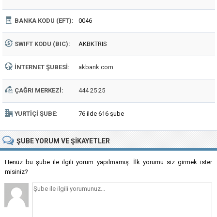
BANKA KODU (EFT):
0046
SWIFT KODU (BIC):
AKBKTRIS
İNTERNET ŞUBESI:
akbank.com
ÇAĞRI MERKEZI:
444 25 25
YURTIÇI ŞUBE:
76 ilde 616 şube
ŞUBE
YORUM VE ŞIKAYETLER
Henüz bu şube ile ilgili yorum yapılmamış. İlk yorumu siz girmek ister
misiniz?