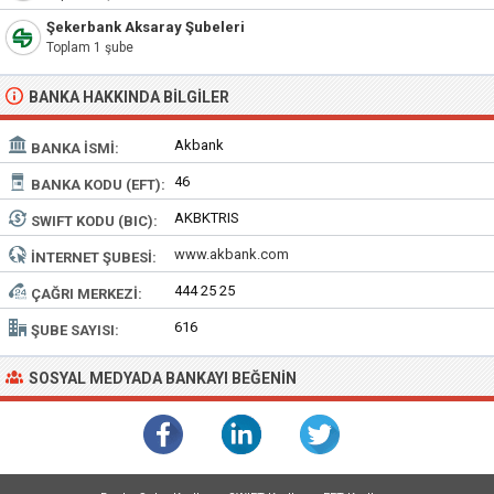
Şekerbank Aksaray Şubeleri
Toplam 1 şube
BANKA HAKKINDA BILGILER
Akbank
BANKA İSMI:
46
BANKA KODU (EFT):
AKBKTRIS
SWIFT KODU (BIC):
www.akbank.com
İNTERNET ŞUBESI:
444 25 25
ÇAĞRI MERKEZI:
616
ŞUBE SAYISI:
SOSYAL MEDYADA BANKAYI BEĞENIN