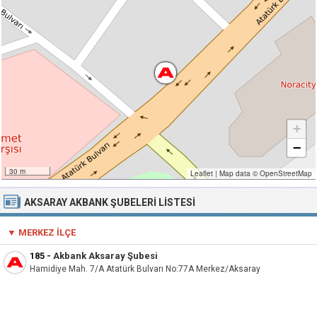
+
−
30 m
Leaflet
|
Map data ©
OpenStreetMap
AKSARAY AKBANK ŞUBELERI LISTESI
▼ MERKEZ İLÇE
185
-
Akbank Aksaray Şubesi
Hamidiye Mah. 7/A Atatürk Bulvarı No:77A Merkez/Aksaray