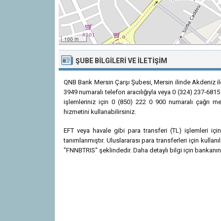
100 m
ŞUBE BILGILERI VE İLETIŞIM
QNB Bank Mersin Çarşı Şubesi, Mersin ilinde Akdeniz il
3949 numaralı telefon aracılığıyla veya 0 (324) 237-6815 
işlemleriniz için 0 (850) 222 0 900 numaralı çağrı me
hizmetini kullanabilirsiniz.
EFT veya havale gibi para transferi (TL) işlemleri 
tanımlanmıştır. Uluslararası para transferleri için kul
"FNNBTRIS" şeklindedir. Daha detaylı bilgi için bankanın r