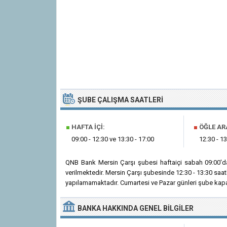
ŞUBE ÇALIŞMA SAATLERI
■
HAFTA İÇI:
■
ÖĞLE AR
09:00 - 12:30 ve 13:30 - 17:00
12:30 - 13
QNB Bank Mersin Çarşı şubesi haftaiçi sabah 09:00'd
verilmektedir. Mersin Çarşı şubesinde 12:30 - 13:30 saa
yapılamamaktadır. Cumartesi ve Pazar günleri şube kapal
BANKA
HAKKINDA
GENEL BILGILER