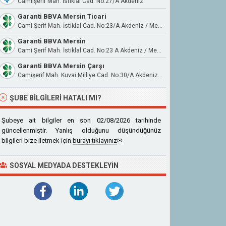
Camiişerif Mah. İstiklal Cad. No:27/A Akdeniz
Garanti BBVA Mersin Ticari
Cami Şerif Mah. İstiklal Cad. No:23/A Akdeniz / Mersin
Garanti BBVA Mersin
Cami Şerif Mah. İstiklal Cad. No:23 A Akdeniz / Mersin
Garanti BBVA Mersin Çarşı
Camişerif Mah. Kuvai Milliye Cad. No:30/A Akdeniz / Mersin
ŞUBE BILGILERI HATALI MI?
Şubeye ait bilgiler en son 02/08/2026 tarihinde
güncellenmiştir. Yanlış olduğunu düşündüğünüz
bilgileri bize iletmek için
burayı tıklayınız
✉
SOSYAL MEDYADA DESTEKLEYIN