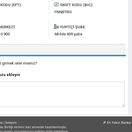
KODU (EFT):
SWIFT KODU (BIC):
FNNBTRIS
MERKEZI:
YURTIÇI ŞUBE:
 0 900
68 ilde 409 şube
z girmek ister misiniz?
zu ekleyin
sı
|
İletişim
🔎
En Yakın Banka 
irliği verileri baz alınarak hazırlanmıştır.
an banka görsellerinin hakları ilgili şirketlere