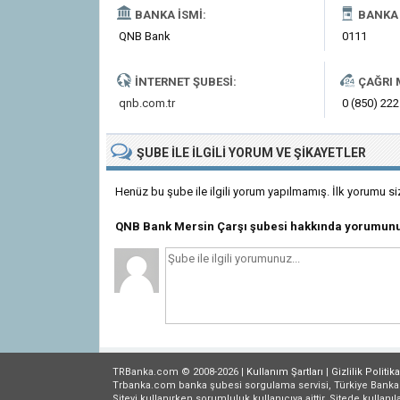
BANKA İSMI:
BANKA 
QNB Bank
0111
İNTERNET ŞUBESI:
ÇAĞRI 
qnb.com.tr
0 (850) 222
ŞUBE
ILE İLGILI
YORUM VE ŞIKAYETLER
Henüz bu şube ile ilgili yorum yapılmamış. İlk yorumu si
QNB Bank Mersin Çarşı şubesi hakkında yorumunu
TRBanka.com © 2008-2026 |
Kullanım Şartları
|
Gizlilik
Politika
Trbanka.com banka şubesi sorgulama servisi, Türkiye Bankalar B
Siteyi kullanırken sorumluluk kullanıcıya aittir. Sitede kullanıl