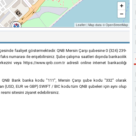
+
−
Leaflet
|
Map data ©
OpenStreetMap
çesinde faaliyet göstermektedir. QNB Mersin Çarşı şubesine 0 (324) 239-
faks numarası ile erişebilirsiniz. Şube çalışma saatleri dışında bankacılık
rkezini veya https://www.qnb.com.tr adresli online internet bankacılığı
için QNB Bank banka kodu "111", Mersin Çarşı şube kodu "332" olarak
lanılan (USD, EUR ve GBP) SWIFT / BIC kodu tüm QNB şubeleri için aynı olup
esmi sitesini ziyaret edebilirsiniz.