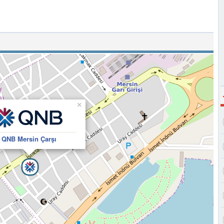
×
QNB Mersin Çarşı