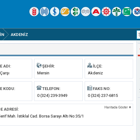
IN
AKDENIZ
E ADI:
ŞEHIR:
İLÇE:
Çarşı
Mersin
Akdeniz
E KODU:
TELEFON:
FAKS NO:
0 (324) 239-3949
0 (324) 237-6815
Haritada Göster ▼
E ADRESI:
erif Mah. İstiklal Cad. Borsa Sarayı Altı No:35/1