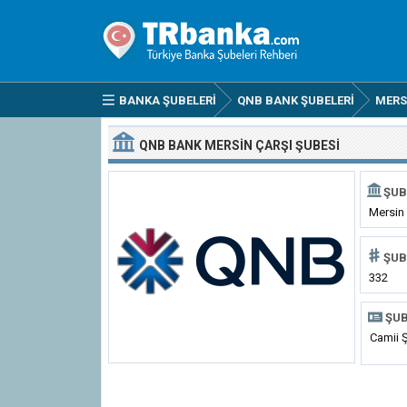
BANKA ŞUBELERI
QNB BANK ŞUBELERI
MERS
QNB BANK MERSIN ÇARŞI ŞUBESI
ŞUB
Mersin 
ŞUB
332
ŞUB
Camii Ş