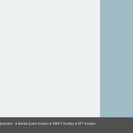
Şubeleri
●
Banka Şube Kodları
●
SWIFT Kodları
●
EFT Kodları