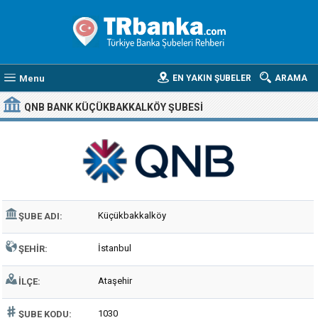
Menu
EN YAKIN ŞUBELER
ARAMA
QNB BANK KÜÇÜKBAKKALKÖY ŞUBESI
Küçükbakkalköy
ŞUBE ADI:
İstanbul
ŞEHIR:
Ataşehir
İLÇE:
1030
ŞUBE KODU: