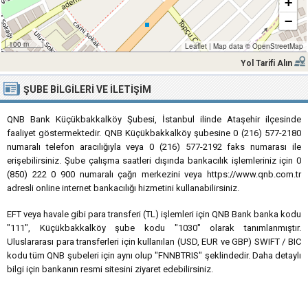
+
−
100 m
Leaflet
|
Map data ©
OpenStreetMap
Yol Tarifi Alın
ŞUBE BILGILERI VE İLETIŞIM
QNB Bank Küçükbakkalköy Şubesi, İstanbul ilinde Ataşehir ilçesinde
faaliyet göstermektedir. QNB Küçükbakkalköy şubesine 0 (216) 577-2180
numaralı telefon aracılığıyla veya 0 (216) 577-2192 faks numarası ile
erişebilirsiniz. Şube çalışma saatleri dışında bankacılık işlemleriniz için 0
(850) 222 0 900 numaralı çağrı merkezini veya https://www.qnb.com.tr
adresli online internet bankacılığı hizmetini kullanabilirsiniz.
EFT veya havale gibi para transferi (TL) işlemleri için QNB Bank banka kodu
"111", Küçükbakkalköy şube kodu "1030" olarak tanımlanmıştır.
Uluslararası para transferleri için kullanılan (USD, EUR ve GBP) SWIFT / BIC
kodu tüm QNB şubeleri için aynı olup "FNNBTRIS" şeklindedir. Daha detaylı
bilgi için bankanın resmi sitesini ziyaret edebilirsiniz.