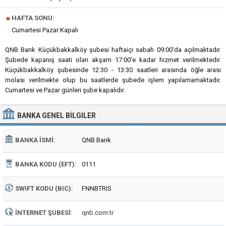
■
HAFTA SONU:
Cumartesi Pazar Kapalı
QNB Bank Küçükbakkalköy şubesi haftaiçi sabah 09:00'da açılmaktadır.
Şubede kapanış saati olan akşam 17:00'e kadar hizmet verilmektedir.
Küçükbakkalköy şubesinde 12:30 - 13:30 saatleri arasında öğle arası
molası verilmekte olup bu saatlerde şubede işlem yapılamamaktadır.
Cumartesi ve Pazar günleri şube kapalıdır.
BANKA
GENEL BILGILER
BANKA İSMI:
QNB Bank
BANKA KODU (EFT):
0111
SWIFT KODU (BIC):
FNNBTRIS
İNTERNET ŞUBESI:
qnb.com.tr