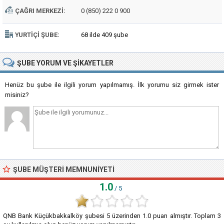
ÇAĞRI MERKEZI:
0 (850) 222 0 900
YURTIÇI ŞUBE:
68 ilde 409 şube
ŞUBE
YORUM VE ŞIKAYETLER
Henüz bu şube ile ilgili yorum yapılmamış. İlk yorumu siz girmek ister
misiniz?
ŞUBE MÜŞTERI MEMNUNIYETI
1.0
/ 5
QNB Bank Küçükbakkalköy şubesi
5
üzerinden
1.0
puan almıştır. Toplam
3