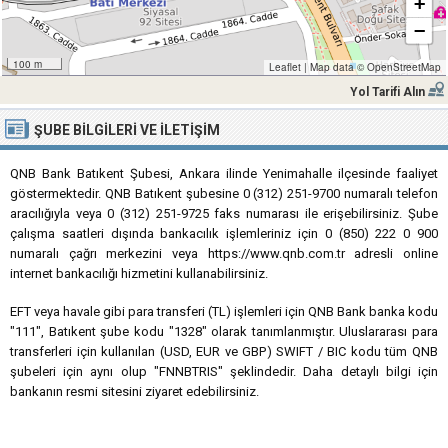
+
−
100 m
Leaflet
|
Map data ©
OpenStreetMap
Yol Tarifi Alın
ŞUBE BILGILERI VE İLETIŞIM
QNB Bank Batıkent Şubesi, Ankara ilinde Yenimahalle ilçesinde faaliyet
göstermektedir. QNB Batıkent şubesine 0 (312) 251-9700 numaralı telefon
aracılığıyla veya 0 (312) 251-9725 faks numarası ile erişebilirsiniz. Şube
çalışma saatleri dışında bankacılık işlemleriniz için 0 (850) 222 0 900
numaralı çağrı merkezini veya https://www.qnb.com.tr adresli online
internet bankacılığı hizmetini kullanabilirsiniz.
EFT veya havale gibi para transferi (TL) işlemleri için QNB Bank banka kodu
"111", Batıkent şube kodu "1328" olarak tanımlanmıştır. Uluslararası para
transferleri için kullanılan (USD, EUR ve GBP) SWIFT / BIC kodu tüm QNB
şubeleri için aynı olup "FNNBTRIS" şeklindedir. Daha detaylı bilgi için
bankanın resmi sitesini ziyaret edebilirsiniz.