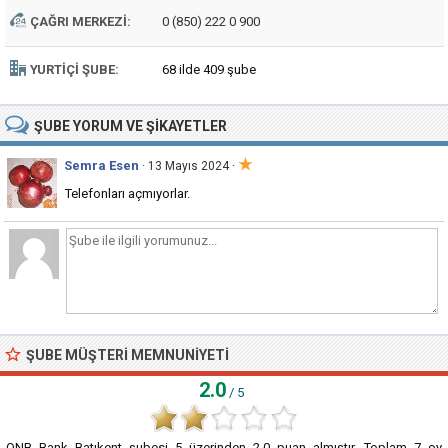
ÇAĞRI MERKEZI:
0 (850) 222 0 900
YURTIÇI ŞUBE:
68 ilde 409 şube
ŞUBE
YORUM VE ŞIKAYETLER
★
Semra Esen
·
· 13 Mayıs 2024
Telefonları açmıyorlar.
ŞUBE MÜŞTERI MEMNUNIYETI
2.0
/ 5
QNB Bank Batıkent şubesi
5
üzerinden
2.0
puan almıştır. Toplam
7
oy