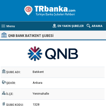
Menu
EN YAKIN ŞUBELER
ARAMA
QNB BANK BATIKENT ŞUBESI
Batıkent
ŞUBE ADI:
Ankara
ŞEHIR:
Yenimahalle
İLÇE:
1328
ŞUBE KODU: